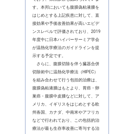
す。本邦においても腹膜偽粘液腫を
はじめとする上記疾患に対して、直
接効果や予後改善効果が高いエビデ
ンスレベルで評価されており、2019
年度中に日本ハイパーサーミア学会
が温熱化学療法のガイドラインを提
示する予定です。
さらに、腹膜切除を伴う臓器合併
切除術中に温熱化学療法（HIPEC）
を組み合わせて行う包括的治療は、
腹膜偽粘液腫はもとより、胃癌・卵
巣癌・腹膜中皮腫などに対して、ア
メリカ、イギリスをはじめとする欧
州各国、カナダ、中南米やアフリカ
などで行われており、この包括的治
療法が最も生存率改善に寄与する治