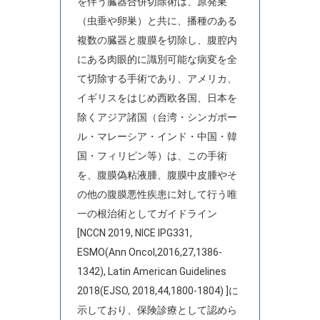
を伴う臓器合併切除術は、原発巣
（虫垂や卵巣）と共に、播種のある
複数の臓器と腹膜を切除し、腹腔内
にある肉眼的に識別可能な病変を全
て切除する手術であり、アメリカ、
イギリスをはじめ西欧各国、日本を
除くアジア諸国（台湾・シンガポー
ル・マレーシア・インド・中国・韓
国・フィリピン等）は、この手術
を、腹膜偽粘液腫、腹膜中皮腫やそ
の他の腹膜悪性疾患に対して行う唯
一の根治術としてガイドライン
[NCCN 2019, NICE IPG331,
ESMO(Ann Oncol,2016,27,1386-
1342), Latin American Guidelines
2018(EJSO, 2018,44,1800-1804) ]に
示しており、保険診療として認めら