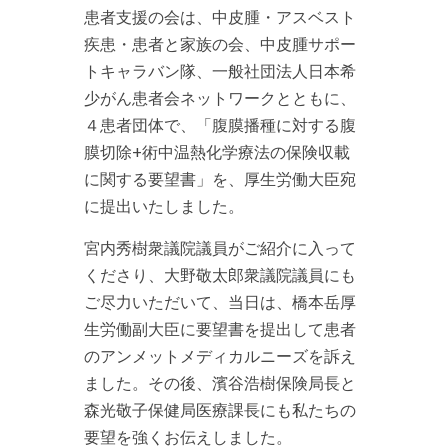
患者支援の会は、中皮腫・アスベスト
疾患・患者と家族の会、中皮腫サポー
トキャラバン隊、一般社団法人日本希
少がん患者会ネットワークとともに、
４患者団体で、「腹膜播種に対する腹
膜切除+術中温熱化学療法の保険収載
に関する要望書」を、厚生労働大臣宛
に提出いたしました。
宮内秀樹衆議院議員がご紹介に入って
くださり、大野敬太郎衆議院議員にも
ご尽力いただいて、当日は、橋本岳厚
生労働副大臣に要望書を提出して患者
のアンメットメディカルニーズを訴え
ました。その後、濱谷浩樹保険局長と
森光敬子保健局医療課長にも私たちの
要望を強くお伝えしました。