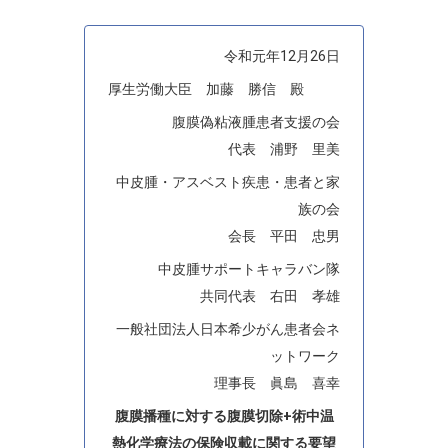
令和元年12月26日
厚生労働大臣 加藤 勝信 殿
腹膜偽粘液腫患者支援の会
代表 浦野 里美
中皮腫・アスベスト疾患・患者と家
族の会
会長 平田 忠男
中皮腫サポートキャラバン隊
共同代表 右田 孝雄
一般社団法人日本希少がん患者会ネ
ットワーク
理事長 眞島 喜幸
腹膜播種に対する腹膜切除+術中温
熱化学療法の保険収載に関する要望