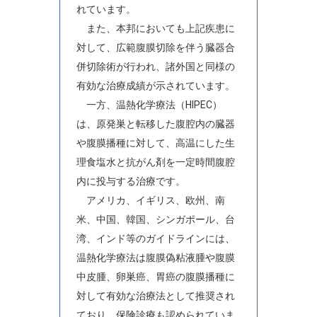
れています。
また、本邦においても上記疾患に
対して、広範腹膜切除を伴う臓器合
併切除術が行われ、諸外国と同様の
有効な治療成績が示されています。
一方、温熱化学療法（HIPEC）
は、原発巣と転移した腹腔内の臓器
や腹膜播種に対して、高温にした生
理食塩水と抗がん剤を一定時間腹腔
内に投与する治療です。
アメリカ、イギリス、欧州、南
米、中国、韓国、シンガポール、台
湾、インド等のガイドラインには、
温熱化学療法は腹膜偽粘液腫や腹膜
中皮腫、卵巣癌、胃癌の腹膜播種に
対して有効な治療法として推奨され
ており、保険診療も認められていま