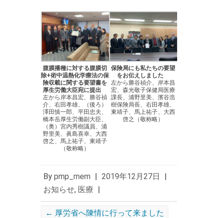
腹膜播種に対する腹膜切
保険局にも私たちの要望
除+術中温熱化学療法の保
をお伝えしました
険収載に関する要望書を
左から勝谷禎介、岸本昌
厚生労働大臣宛に提出
宏、森光敬子保健局医療
左から岸本昌宏、勝谷禎
課長、浦野里美、濱谷浩
介、右田孝雄、（後ろ）
樹保険局長、右田孝雄、
澤田慎一郎、平田忠夫、
東靖子、馬上祐子、大西
橋本岳厚生労働副大臣、
啓之（敬称略）
（奥）宮内秀樹議員、浦
野里美、眞島喜幸、大西
啓之、馬上祐子、東靖子
（敬称略）
By
pmp_mem
|
2019年12月27日
|
お知らせ
,
医療
|
←
厚労省へ陳情に行って来ました