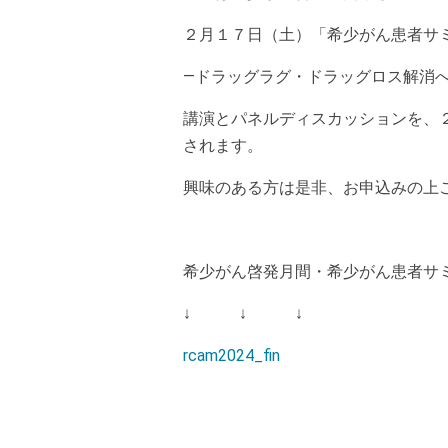
２月１７日（土）「希少がん患者サ
―ドラッグラグ・ドラッグロス解消
講演とパネルディスカッションを、２月
されます。
興味のある方は是非、お申込みの上
希少がん啓発月間・希少がん患者サミ
↓ ↓ ↓
rcam2024_fin