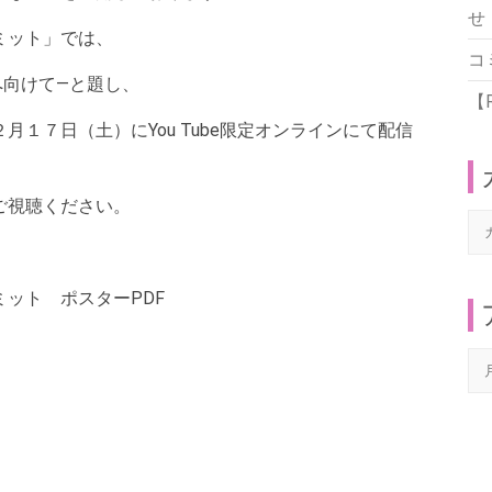
せ
ミット」では、
コ
へ向けて―と題し、
【
１７日（土）にYou Tube限定オンラインにて配信
ご視聴ください。
カ
テ
ゴ
ット ポスターPDF
リ
ー
ア
ー
カ
イ
ブ