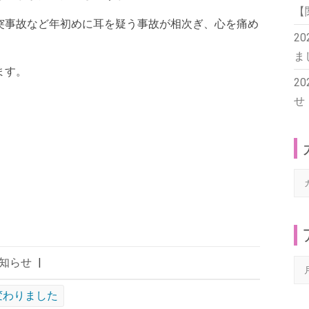
【
突事故など年初めに耳を疑う事故が相次ぎ、心を痛め
2
ま
ます。
2
せ
カ
テ
ゴ
リ
ー
知らせ
|
ア
ー
変わりました
カ