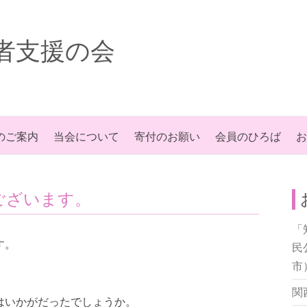
者支援の会
のご案内
当会について
寄付のお願い
会員のひろば
お
ございます。
「
す。
民
市
関
はいかがだったでしょうか。