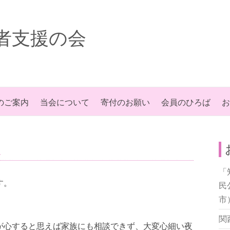
者支援の会
のご案内
当会について
寄付のお願い
会員のひろば
お
た
「
す。
民
市
。
関
が心すると思えば家族にも相談できず、大変心細い夜