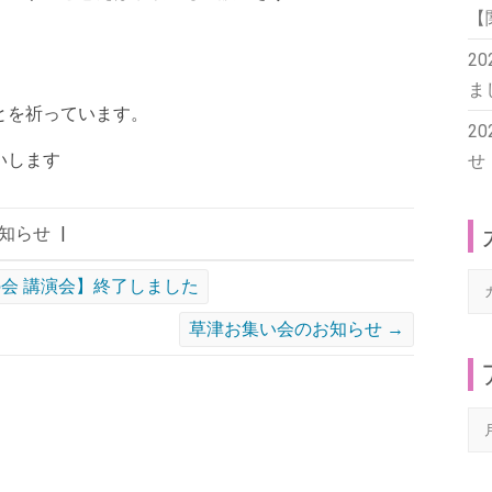
【
2
ま
とを祈っています。
2
いします
せ
知らせ
|
カ
の会 講演会】終了しました
テ
草津お集い会のお知らせ
→
ゴ
リ
ー
ア
ー
カ