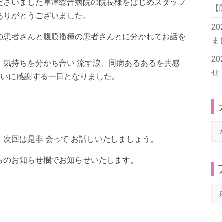
ださいました草津総合病院の院長様をはじめスタッフ
【
ありがとうございました。
2
の患者さんと腹膜播種の患者さんとに分かれてお話を
ま
2
、気持ちを分かち合い 流す涙、同病あるあるを共感
せ
会いに感謝する一日となりました。
カ
次回は是非 会って お話しいたしましょう。
テ
ゴ
らのお知らせ欄でお知らせいたします。
リ
ー
ア
ー
カ