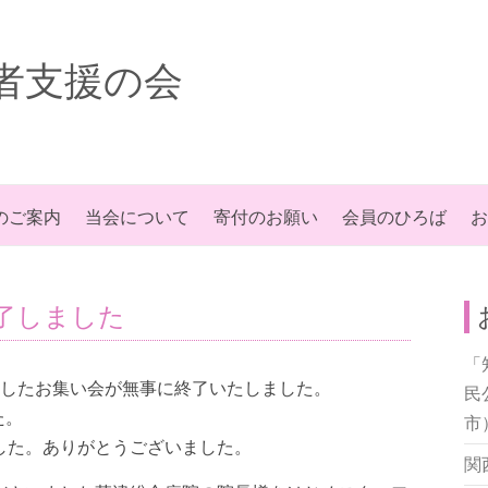
者支援の会
のご案内
当会について
寄付のお願い
会員のひろば
お
了しました
「
お借りしたお集い会が無事に終了いたしました。
民
た。
市
した。ありがとうございました。
関