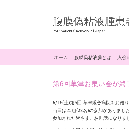
腹膜偽粘液腫患
PMP patients' network of Japan
ホーム
腹膜偽粘液腫とは
入会
第6回草津お集い会が終
6/16(土)第6回 草津総合病院を
当日は25組(32名)の参加がありまし
参加された皆さま、お世話になりま